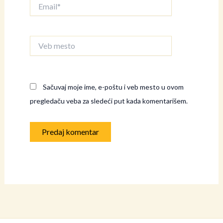
Email*
Veb
mesto
Sačuvaj moje ime, e-poštu i veb mesto u ovom
pregledaču veba za sledeći put kada komentarišem.