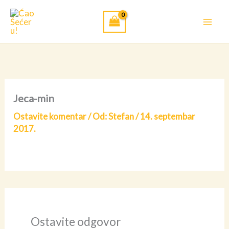
Pređi
na
sadržaj
Jeca-min
Ostavite komentar
/ Od:
Stefan
/
14. septembar
2017.
Ostavite odgovor