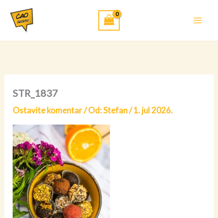
Pređi
na
sadržaj
STR_1837
Ostavite komentar
/ Od:
Stefan
/
1. jul 2026.