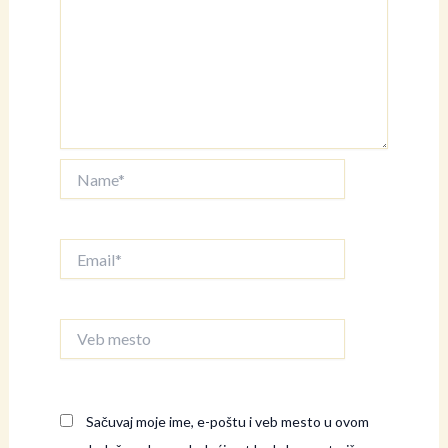
Name*
Email*
Veb
mesto
Sačuvaj moje ime, e-poštu i veb mesto u ovom