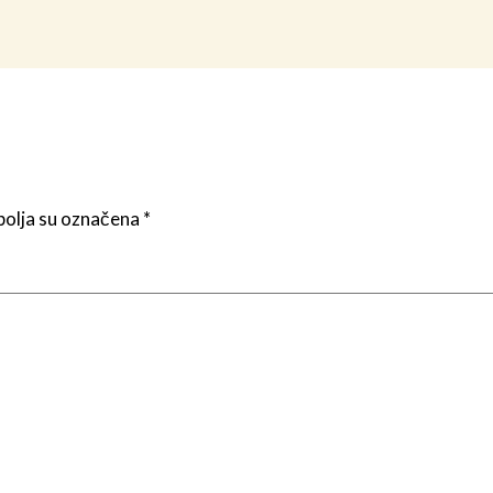
olja su označena
*