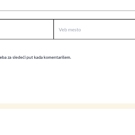
Veb
mesto
eba za sledeći put kada komentarišem.