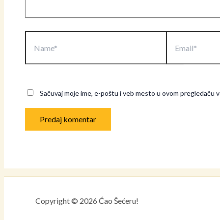
Name*
Email*
Sačuvaj moje ime, e-poštu i veb mesto u ovom pregledaču v
Copyright © 2026 Ćao Šećeru!