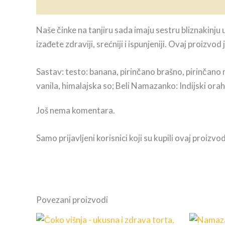
Opis
Recenzije (0)
Naše činke na tanjiru sada imaju sestru bliznakinju
izađete zdraviji, srećniji i ispunjeniji. Ovaj proiz
Sastav: testo: banana, pirinčano brašno, pirinčano
vanila, himalajska so; Beli Namazanko: Indijski orah
Još nema komentara.
Samo prijavljeni korisnici koji su kupili ovaj proiz
Povezani proizvodi