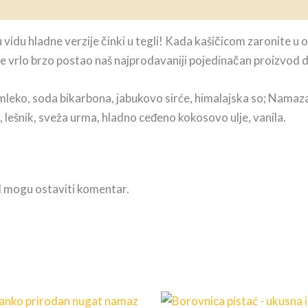
 u vidu hladne verzije činki u tegli! Kada kašičicom zaronite 
vod je vrlo brzo postao naš najprodavaniji pojedinačan proizvod 
 mleko, soda bikarbona, jabukovo sirće, himalajska so; Namaz
, lešnik, sveža urma, hladno ceđeno kokosovo ulje, vanila.
vod mogu ostaviti komentar.