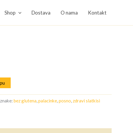
količina
Shop
Dostava
O nama
Kontakt
rpu
znake:
bez glutena
,
palacinke
,
posno
,
zdravi slatkisi