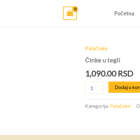
Početna
Palačinke
Činke u tegli
1,090.00
RSD
Činke
Dodaj u ko
u
tegli
količina
Kategorija:
Palačinke
O