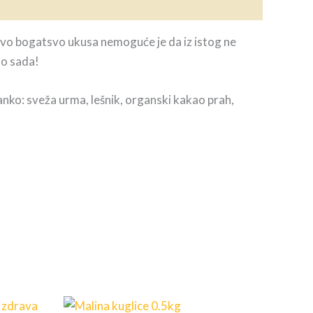
u ovo bogatsvo ukusa nemoguće je da iz istog ne
do sada!
anko: sveža urma, lešnik, organski kakao prah,