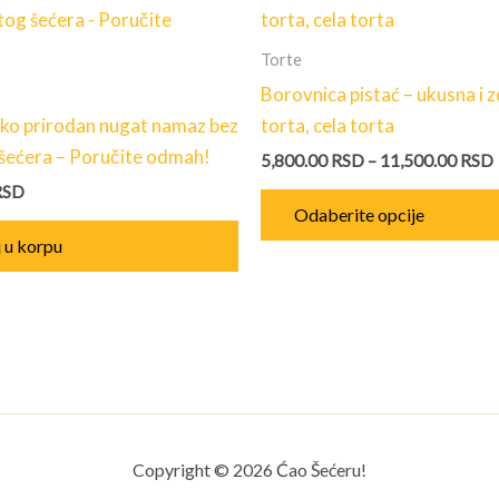
Torte
Borovnica pistać – ukusna i 
o prirodan nugat namaz bez
torta, cela torta
šećera – Poručite odmah!
5,800.00
RSD
–
11,500.00
RSD
RSD
Odaberite opcije
 u korpu
Copyright © 2026 Ćao Šećeru!