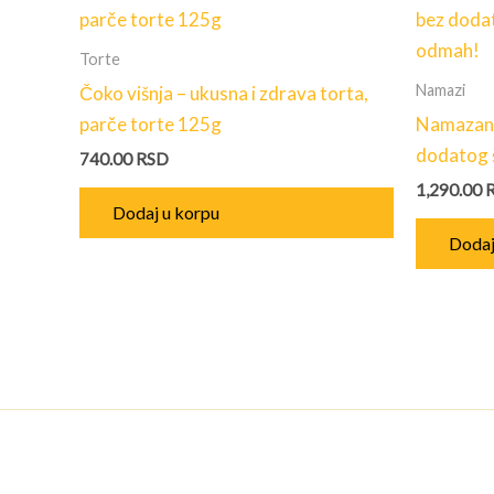
Torte
Namazi
Čoko višnja – ukusna i zdrava torta,
parče torte 125g
Namazank
dodatog 
740.00
RSD
1,290.00
Dodaj u korpu
Dodaj