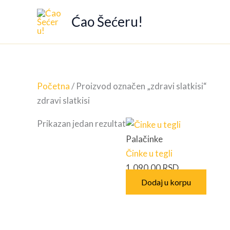
Pređi
Ćao Šećeru!
na
sadržaj
Početna
/ Proizvod označen „zdravi slatkisi“
zdravi slatkisi
Prikazan jedan rezultat
Palačinke
Činke u tegli
1,090.00
RSD
Dodaj u korpu