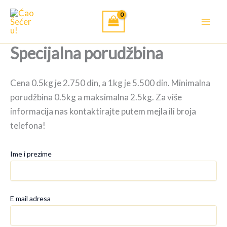
Pređi
na
sadržaj
Specijalna porudžbina
Cena 0.5kg je 2.750 din, a 1kg je 5.500 din. Minimalna
porudžbina 0.5kg a maksimalna 2.5kg. Za više
informacija nas kontaktirajte putem mejla ili broja
telefona!
Ime i prezime
E mail adresa