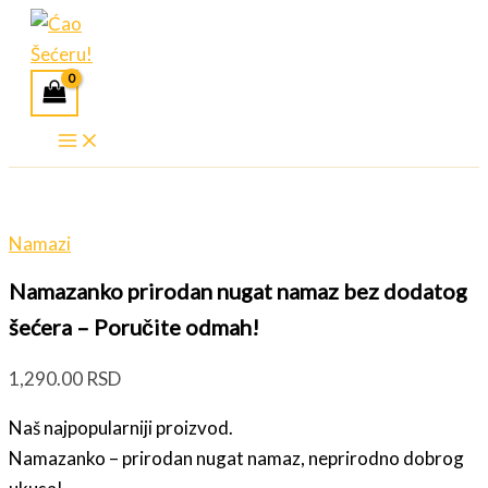
Pređi
na
sadržaj
Namazi
Namazanko prirodan nugat namaz bez dodatog
šećera – Poručite odmah!
1,290.00
RSD
Naš najpopularniji proizvod.
Namazanko – prirodan nugat namaz, neprirodno dobrog