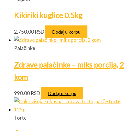
Kikiriki kuglice 0.5kg
2,750.00
RSD
Dodaj u korpu
Palačinke
Zdrave palačinke – miks porcija, 2
kom
990.00
RSD
Dodaj u korpu
Torte