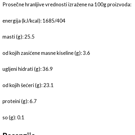
Prosečne hranljive vrednosti izražene na 100g proizvoda:
energija (kJ/kcal): 1685/404
masti (g): 25.5
od kojih zasićene masne kiseline (g): 3.6
ugljeni hidrati (g): 36.9
od kojih šećeri (g): 23.1
proteini (g): 6.7
so (g): 0.1