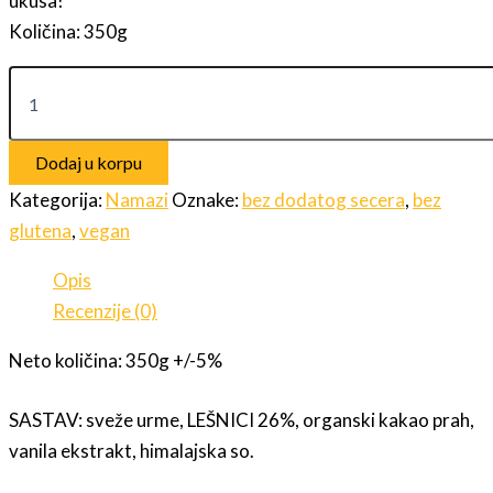
ukusa!
Količina: 350g
Namazanko
prirodan
nugat
namaz
Dodaj u korpu
bez
dodatog
Kategorija:
Namazi
Oznake:
bez dodatog secera
,
bez
šećera
glutena
,
vegan
-
Poručite
odmah!
Opis
količina
Recenzije (0)
Neto količina: 350g +/-5%
SASTAV: sveže urme, LEŠNICI 26%, organski kakao prah,
vanila ekstrakt, himalajska so.