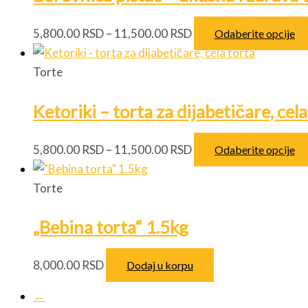
Raspon
5,800.00
RSD
–
11,500.00
RSD
Odaberite opcije
cena:
od
Torte
5,800.00 RSD
Ketoriki – torta za dijabetičare, cela
do
11,500.00 RSD
Raspon
5,800.00
RSD
–
11,500.00
RSD
Odaberite opcije
cena:
od
Torte
5,800.00 RSD
„Bebina torta“ 1.5kg
do
11,500.00 RSD
8,000.00
RSD
Dodaj u korpu
←