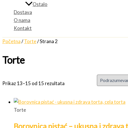
Ostalo
Dostava
O nama
Kontakt
Početna
/
Torte
/ Strana 2
Torte
Prikaz 13–15 od 15 rezultata
Torte
Borovnica pistać – ukusna i zdrava t