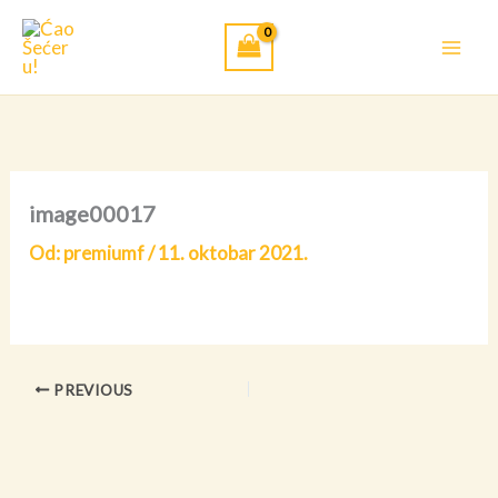
Pređi
na
sadržaj
image00017
Od:
premiumf
/
11. oktobar 2021.
PREVIOUS