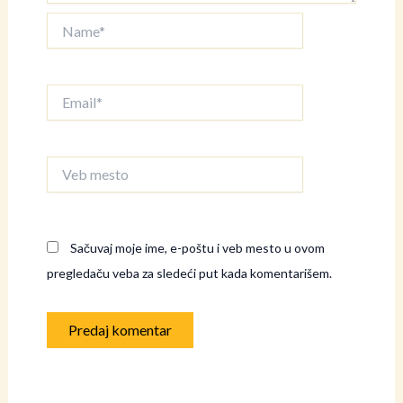
Name*
Email*
Veb
mesto
Sačuvaj moje ime, e-poštu i veb mesto u ovom
pregledaču veba za sledeći put kada komentarišem.