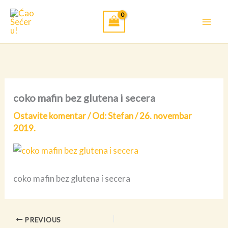
Pređi
na
sadržaj
coko mafin bez glutena i secera
Ostavite komentar
/ Od:
Stefan
/
26. novembar
2019.
coko mafin bez glutena i secera
PREVIOUS